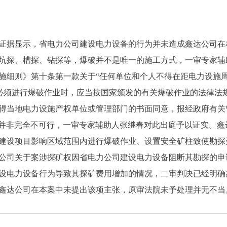
证据显示，省电力公司建设电力设备的行为并未造成鑫达公司在
坑探、槽探、钻探等，爆破并不是唯一的施工方式，一审专家辅
施细则》第十条第一款关于
“任何单位和个人不得在距电力设施周
要必须进行爆破作业时，应当按国家颁发的有关爆破作业的法律法
得当地电力设施产权单位或管理部门的书面同意，报经政府有关
破并非完全不可行，一审专家辅助人张继春对此出庭予以证实。鑫
建设项目影响区域范围内进行爆破作业、设置安全矿柱致使勘探
公司关于案涉探矿权因省电力公司建设电力设备阻断其勘探的申
设电力设备行为导致其探矿费用增加的情况，二审判决已经明确
鑫达公司在本案中未提出该项主张，原审法院未予处理并无不当