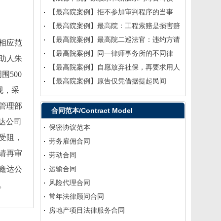
【最高院案例】拒不参加审判程序的当事
【最高院案例】最高院：工程索赔是损害赔
【最高院案例】最高院二巡法官：违约方请
相应范
【最高院案例】同一律师事务所的不同律
助人朱
【最高院案例】自愿放弃社保，再要求用人
围500
【最高院案例】​原告仅凭借据提起民间
规，采
管理部
合同范本/Contract Model
达公司
保密协议范本
受阻，
劳务雇佣合同
请再审
劳动合同
鑫达公
运输合同
风险代理合同
。
常年法律顾问合同
房地产项目法律服务合同