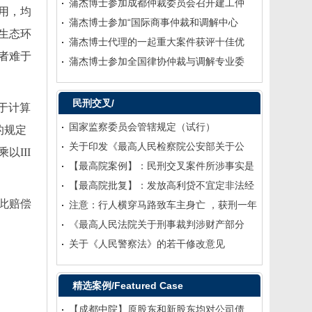
蒲杰博士参加成都仲裁委员会召开建工仲
用，均
蒲杰博士参加“国际商事仲裁和调解中心
生态环
蒲杰博士代理的一起重大案件获评十佳优
者难于
蒲杰博士参加全国律协仲裁与调解专业委
民刑交叉/
难于计算
国家监察委员会管辖规定（试行）
的规定
关于印发《最高人民检察院公安部关于公
III
【最高院案例】：民刑交叉案件所涉事实是
【最高院批复】：发放高利贷不宜定非法经
此赔偿
注意：行人横穿马路致车主身亡 ，获刑一年
《最高人民法院关于刑事裁判涉财产部分
关于《人民警察法》的若干修改意见
精选案例/Featured Case
【成都中院】原股东和新股东均对公司债