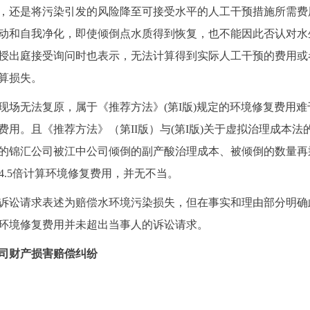
，还是将污染引发的风险降至可接受水平的人工干预措施所需费
动和自我净化，即使倾倒点水质得到恢复，也不能因此否认对水
授出庭接受询问时也表示，无法计算得到实际人工干预的费用或
算损失。
现场无法复原，属于《推荐方法》
(第I版)规定的环境修复费用
用。且《推荐方法》（第II版）与(第I版)关于虚拟治理成本法
锦汇公司被江中公司倾倒的副产酸治理成本、被倾倒的数量再乘以
限4.5倍计算环境修复费用，并无不当。
诉讼请求表述为赔偿水环境污染损失，但在事实和理由部分明确
环境修复费用并未超出当事人的诉讼请求。
司财产损害赔偿纠纷