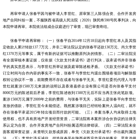
再审申请人张春平因与被申请人李世红、原审第三人陈强合资、合作开发房
地产合同纠纷一案，不服陕西省高级人民法院（2020）陕民终590号民事判决，向
本院申请再审。本院依法组成合议庭进行了审查，现已审查终结。
张春平申请再审称：（一）张春平自2014年12月18日起向李世红本人及其指
定收款人累计转款137.7万元，并非二审法院认定的张春平还款130万元、尚欠李世
红1370万元等事实，属于有新的证据可以推翻原判决的情形。（二）二审法院没
有全面审核本案证据，仅依据《欠款支付承诺书》进行判决，该承诺书并非张春
平的真实意思表示，与李世红所举证据及庭审陈述相矛盾。《欠款支付承诺书》
订立时间与合作内容的事实不一致，张春平与李世红均退出围墙巷项目与解除股
权转让协议不一致，前期费用不存在或者与张春平无关。李世红委托代理人与李
世红就案涉1500万元来源的说明以及香港嘉侨企业有限公司是否向张春平支付
8000万元的陈述前后矛盾，李世红陈述收到1500万元后不应当再主张此笔款项。
案涉1500万元属于2009年之前的费用，与张春平无关，实际上是张春平向李世红
发放的借款，李世红至今未能偿还。既然案涉项目已经转给案外人温向红，就不
存在张春平承诺2015年转出项目而付款的可能。（三）本案当事人均未取得土地
使用权，也不具有房地产开发经营资质，二审法院将本案所涉合伙协议的法律关
系认定为合资、合作开发房地产合同纠纷属适用法律错误。（四）二审法院未全
面客观审查证据，未查明欠款形成原因，单凭《欠款支付承诺书》作出裁判属违
法。（五）李世红违反诚信，捏造张春平在陕西省西安市居住的事实，恶意选择