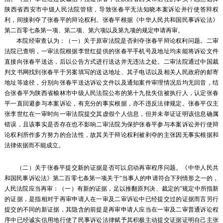
陕西省西安市中级人民法院管辖，导致张春平无法知晓本案诉讼并行使答辩权
利，间接剥夺了张春平的辩论权利。张春平根据《中华人民共和国民事诉讼法》
第二百零七条第一项、第二项、第六项以及第九项的规定申请再审。
本院经审查认为：（一）关于原审法院是否剥夺张春平辩论权利问题。二审
法院已查明，一审法院根据李世红提供的张春平手机号及地址均未能将诉讼文件
直接向张春平送达，后以公告方式进行送达并无违法之处。二审法院通过中国裁
判文书网找到张春平于另案填写的送达地址、其子电话以及相关人民政府的邮寄
地址等途径，分别向张春平送达诉讼文件以及通知案件审理情况后均无回音，结
合张春平为陕西省榆林市中级人民法院公布的第十九批失信被执行人，认定张春
平一直回避参与本案诉讼，有充分的事实根据，亦不违反法律规定。张春平仅主
张李世红在一审时向一审法院提交其虚假个人信息，但并未举证证明该信息确属
错误，且该事实是否存在也不影响二审法院为保护张春平参与本案诉讼并行使辩
论权利所作多方努力的合法性，故其关于辩论权利被剥夺的主张因无事实根据和
法律依据而不能成立。
（二）关于张春平提交新的证据是否可以启动再审程序问题。《中华人民共
和国民事诉讼法》第二百零七条第一项关于“当事人的申请符合下列情形之一的，
人民法院应当再审：（一）有新的证据，足以推翻原判决、裁定的”规定中所指新
的证据，是指相对于再审申请人在一审及二审诉讼中已经提交过的证据而言另行
提交的不同的新证据，其隐含的前提是再审申请人应当在一审及二审普通诉讼程
序中已经诚实信用地行使了民事诉讼法律赋予其积极主动提交证据证明自己主张