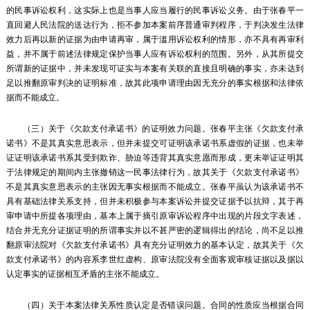
的民事诉讼权利，这实际上也是当事人应当履行的民事诉讼义务。由于张春平一
直回避人民法院的送达行为，拒不参加本案前序普通审判程序，于判决发生法律
效力后再以新的证据为由申请再审，属于滥用诉讼权利的情形，亦不具有再审利
益，并不属于前述法律规定保护当事人应有诉讼权利的范围。另外，从其所提交
所谓新的证据中，并未发现可证实与本案有关联的直接且明确的事实，亦未达到
足以推翻原审判决的证明标准，故其此项申请理由因无充分的事实根据和法律依
据而不能成立。
（三）关于《欠款支付承诺书》的证明效力问题。张春平主张《欠款支付承
诺书》不是其真实意思表示，但并未提交可证明该承诺书系虚假的证据，也未举
证证明该承诺书系其受到欺诈、胁迫等违背其真实意愿而形成，更未举证证明其
于法律规定的期间内主张撤销这一民事法律行为，故其关于《欠款支付承诺书》
不是其真实意思表示的主张因无事实根据而不能成立。张春平虽认为该承诺书不
具有基础法律关系支持，但并未积极参与本案诉讼并提交证据予以抗辩，其于再
审申请中所提各项理由，基本上属于摘引原审诉讼程序中出现的片段文字表述，
结合并无充分证据证明的所谓事实并以不甚严密的逻辑得出的结论，尚不足以推
翻原审法院对《欠款支付承诺书》具有充分证明效力的基本认定，故其关于《欠
款支付承诺书》的内容系李世红虚构、原审法院没有全面客观审核证据以及据以
认定事实的证据相互矛盾的主张不能成立。
（四）关于本案法律关系性质认定是否错误问题。合同的性质应当根据合同