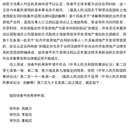
的双方当事人约定的具体内容予以认定，张春平主张本案为合伙合同纠纷，这一
主张与本案所查明的基本事实并不相符。《最高人民法院关于审理涉及国有土地
使用权合同纠纷案件适用法律问题的解释》第十四条关于“本解释所称的合作开发
房地产合同，是指当事人订立的以提供出让土地使用权、资金等作为共同投资，
共享利润、共担风险合作开发房地产为基本内容的协议”的规定，并未否定本案所
涉以获取项目公司股权的方式取得土地使用权并开发房地产项目的交易模式，而
第十五条第一款关于“合作开发房地产合同的当事人一方具备房地产开发经营资质
的，应当认定合同有效”的规定亦无关于合同无效即不存在合作开发房地产法律关
系的意思或明确表述。故张春平关于原审法院认定本案法律关系错误的主张因不
符合本案事实和法律规定而不能成立。
综上所述，张春平的再审申请不符合《中华人民共和国民事诉讼法》第二百
零七条第一项、第二项、第六项及第九项规定的情形。依照《中华人民共和国民
事诉讼法》第二百一十一条第一款，《最高人民法院关于适用〈中华人民共和国
民事诉讼法〉的解释》第三百九十五条第二款之规定，裁定如下：
驳回张春平的再审申请。
审判长 高晓力
审判员 李延忱
审判员 董俊武