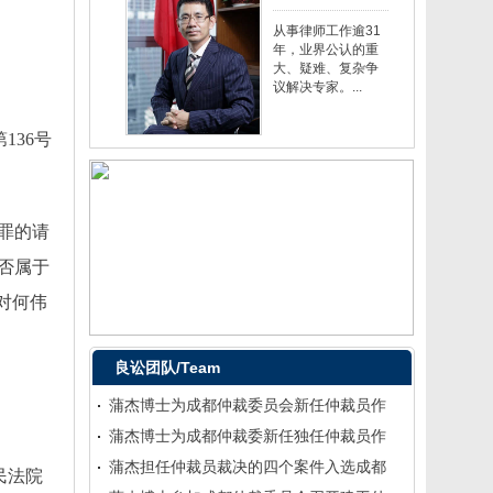
从事律师工作逾31
年，业界公认的重
大、疑难、复杂争
议解决专家。...
136号
罪的请
否属于
对何伟
良讼团队/Team
蒲杰博士为成都仲裁委员会新任仲裁员作
蒲杰博士为成都仲裁委新任独任仲裁员作
蒲杰担任仲裁员裁决的四个案件入选成都
民法院