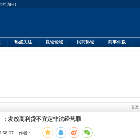
您的访问！
质
热点关注
良讼论坛
民商诉讼
商事仲裁
首页
】：发放高利贷不宜定非法经营罪
6:58:07 作者：