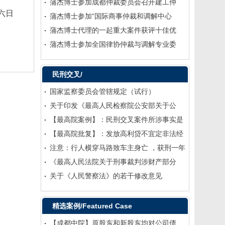
蒲杰博士参加成都仲裁委员会召开建工仲
十六日
蒲杰博士参加“国际商事仲裁和调解中心
蒲杰博士代理的一起重大案件获评十佳优
蒲杰博士参加全国律协仲裁与调解专业委
民刑交叉/
国家监察委员会管辖规定（试行）
关于印发《最高人民检察院公安部关于公
【最高院案例】：民刑交叉案件所涉事实是
【最高院批复】：发放高利贷不宜定非法经
注意：行人横穿马路致车主身亡 ，获刑一年
《最高人民法院关于刑事裁判涉财产部分
关于《人民警察法》的若干修改意见
精选案例/Featured Case
【成都中院】原股东和新股东均对公司债